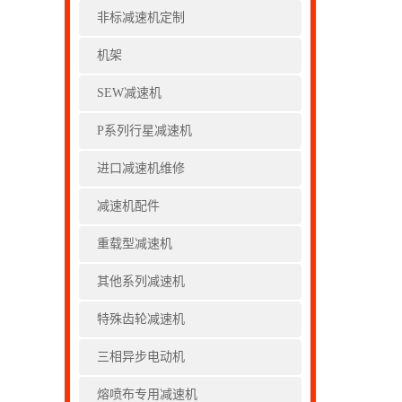
非标减速机定制
机架
SEW减速机
P系列行星减速机
进口减速机维修
减速机配件
重载型减速机
其他系列减速机
特殊齿轮减速机
三相异步电动机
熔喷布专用减速机