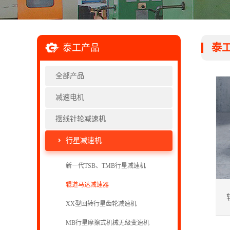
泰
泰工产品
全部产品
减速电机
摆线针轮减速机
行星减速机
新一代TSB、TMB行星减速机
辊道马达减速器
XX型回转行星齿轮减速机
MB行星摩擦式机械无级变速机