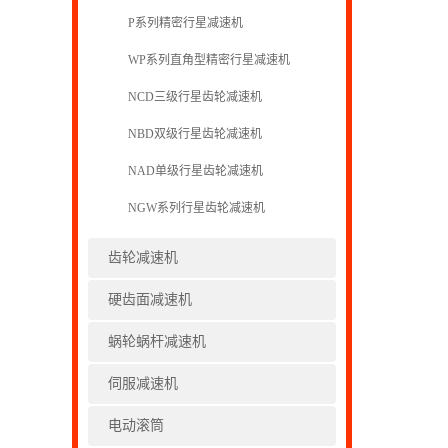
P系列精密行星减速机
WP系列直角型精密行星减速机
NCD三级行星齿轮减速机
NBD双级行星齿轮减速机
NAD单级行星齿轮减速机
NGW系列行星齿轮减速机
齿轮减速机
硬齿面减速机
蜗轮蜗杆减速机
伺服减速机
电动滚筒