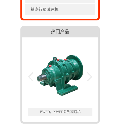
精密行星减速机
热门产品
ZQ圆柱齿轮减速机
BWED，XWED系列减速机
BWY,X