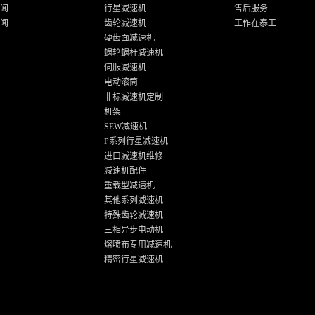
闻
行星减速机
售后服务
闻
齿轮减速机
工作在泰工
硬齿面减速机
蜗轮蜗杆减速机
伺服减速机
电动滚筒
非标减速机定制
机架
SEW减速机
P系列行星减速机
进口减速机维修
减速机配件
重载型减速机
其他系列减速机
特殊齿轮减速机
三相异步电动机
熔喷布专用减速机
精密行星减速机