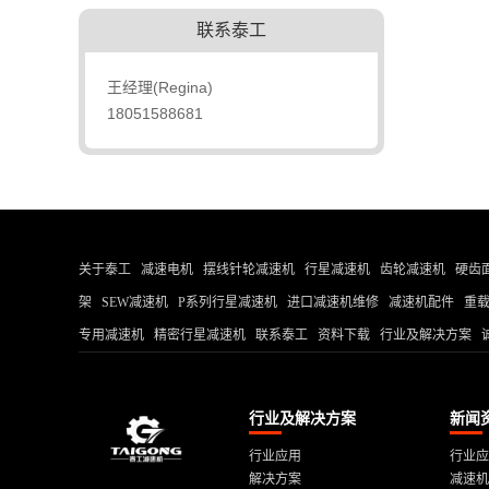
联系泰工
王经理(Regina)
18051588681
关于泰工
减速电机
摆线针轮减速机
行星减速机
齿轮减速机
硬齿
架
SEW减速机
P系列行星减速机
进口减速机维修
减速机配件
重
专用减速机
精密行星减速机
联系泰工
资料下载
行业及解决方案
行业及解决方案
新闻
行业应用
行业应
解决方案
减速机