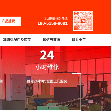
全国销售服务热线
180-5158-8681
减速机配件及库存
诚信与道德
联系泰工