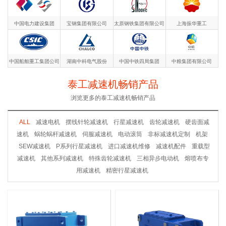
中国电力建设集团
宝钢集团有限公司
太原钢铁集团有限公司
上海振华重工
中国船舶重工集团公司
湖南中科电气股份
中国中铁四局集团
中粮集团有限公司
泰工减速机畅销产品
浏览更多的泰工减速机畅销产品
ALL
减速电机
摆线针轮减速机
行星减速机
齿轮减速机
硬齿面减
速机
蜗轮蜗杆减速机
伺服减速机
电动滚筒
非标减速机定制
机架
SEW减速机
P系列行星减速机
进口减速机维修
减速机配件
重载型
减速机
其他系列减速机
特殊齿轮减速机
三相异步电动机
熔喷布专
用减速机
精密行星减速机