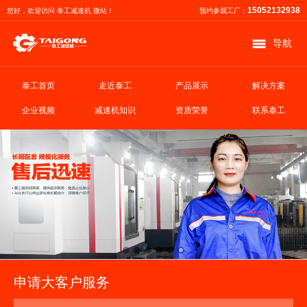
15052132938
您好，欢迎访问 泰工减速机 微站！
预约参观工厂：
导航
泰工首页
走近泰工
产品展示
解决方案
企业视频
减速机知识
资质荣誉
联系泰工
申请大客户服务