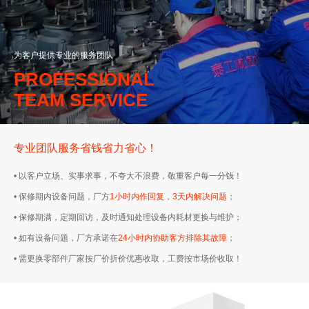
为客户提供专业的服务团队
PROFESSIONAL
TEAM SERVICE
专业团队服务省钱省力省心！
• 以客户立场、实事求事，不夸大不浪费，敬重客户每一分钱！
• 保修期内设备问题，厂方
1小时内作回复，3天内解决问题
；
• 保修期满，定期回访，及时通知处理设备内耗材更换与维护；
• 如有设备问题，厂方承诺在
24小时内协助客方排除其故障
；
• 需更换零部件厂家按厂价折价优惠收取，工费按市场价收取！