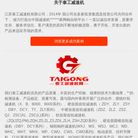
关于泰工减速机
江苏泰工减速机有限公司，2014年 我公司在多家投资集团及投资公司共同合作
下 。倾力打造出中国减速机******家网购自助平台！一直以诚信求发展，质量求
生存、服务求信任、客户满意的原则不断地积极进取，勇于开拓，开发出新的
产品来适应市场的需求。
浏览更多成功案例
我们泰工减速机优良的产品质量，丰富的生产经验、雄厚的技术力量雄厚，**的
检测设备、产品稳定、质量可靠。愿与国内外客商开展广泛的合作，摆线针轮
减速机（X、B、8000、9000系列）、硬齿面齿轮减速机（ ZDY、ZLY、ZSY
、DBY、DCY、TY、ZLY系列）、中硬齿面齿轮减速机（ZDZ、ZLZ、ZSZ、
QJ、ZSC(A)、ZSC(L)系列）、软齿面齿轮减速机
（ZQ(JZQ,PM),ZQH,ZD,ZL,ZS,ZDL,ZLH, ZSH,ZQD系列），硬齿面圆锥齿轮减
速机（DBY、DCY系列）、蜗轮蜗杆减速机(WXJ、WS、WSJ、WCJ、WD、
WHC、WHT、WHX、WP、CWU、CWS、CWO系列)、电动滚筒、丝杆升降
机、QJ起重用减速机、微型减速电机、NGW行星齿轮减速机等产品。我们的产