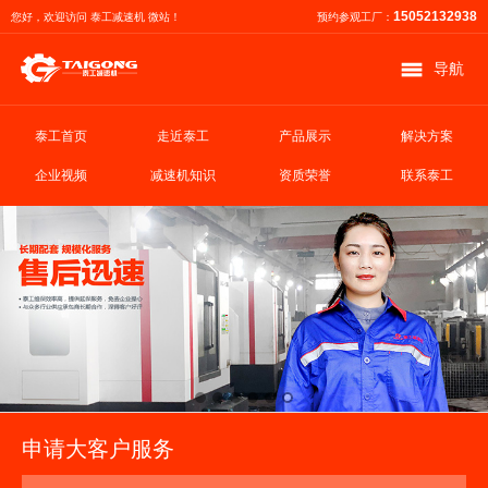
15052132938
您好，欢迎访问 泰工减速机 微站！
预约参观工厂：
导航
泰工首页
走近泰工
产品展示
解决方案
企业视频
减速机知识
资质荣誉
联系泰工
申请大客户服务