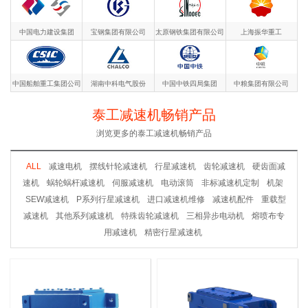
中国电力建设集团
宝钢集团有限公司
太原钢铁集团有限公司
上海振华重工
中国船舶重工集团公司
湖南中科电气股份
中国中铁四局集团
中粮集团有限公司
泰工减速机畅销产品
浏览更多的泰工减速机畅销产品
ALL
减速电机
摆线针轮减速机
行星减速机
齿轮减速机
硬齿面减
速机
蜗轮蜗杆减速机
伺服减速机
电动滚筒
非标减速机定制
机架
SEW减速机
P系列行星减速机
进口减速机维修
减速机配件
重载型
减速机
其他系列减速机
特殊齿轮减速机
三相异步电动机
熔喷布专
用减速机
精密行星减速机