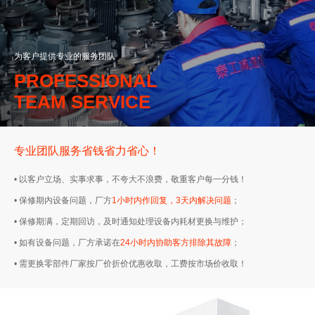
为客户提供专业的服务团队
PROFESSIONAL
TEAM SERVICE
专业团队服务省钱省力省心！
• 以客户立场、实事求事，不夸大不浪费，敬重客户每一分钱！
• 保修期内设备问题，厂方
1小时内作回复，3天内解决问题
；
• 保修期满，定期回访，及时通知处理设备内耗材更换与维护；
• 如有设备问题，厂方承诺在
24小时内协助客方排除其故障
；
• 需更换零部件厂家按厂价折价优惠收取，工费按市场价收取！