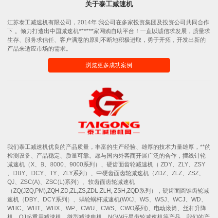
关于泰工减速机
江苏泰工减速机有限公司，2014年 我公司在多家投资集团及投资公司共同合作
下 。倾力打造出中国减速机******家网购自助平台！一直以诚信求发展，质量求
生存、服务求信任、客户满意的原则不断地积极进取，勇于开拓，开发出新的
产品来适应市场的需求。
浏览更多成功案例
我们泰工减速机优良的产品质量，丰富的生产经验、雄厚的技术力量雄厚，**的
检测设备、产品稳定、质量可靠。愿与国内外客商开展广泛的合作，摆线针轮
减速机（X、B、8000、9000系列）、硬齿面齿轮减速机（ ZDY、ZLY、ZSY
、DBY、DCY、TY、ZLY系列）、中硬齿面齿轮减速机（ZDZ、ZLZ、ZSZ、
QJ、ZSC(A)、ZSC(L)系列）、软齿面齿轮减速机
（ZQ(JZQ,PM),ZQH,ZD,ZL,ZS,ZDL,ZLH, ZSH,ZQD系列），硬齿面圆锥齿轮减
速机（DBY、DCY系列）、蜗轮蜗杆减速机(WXJ、WS、WSJ、WCJ、WD、
WHC、WHT、WHX、WP、CWU、CWS、CWO系列)、电动滚筒、丝杆升降
机、QJ起重用减速机、微型减速电机、NGW行星齿轮减速机等产品。我们的产